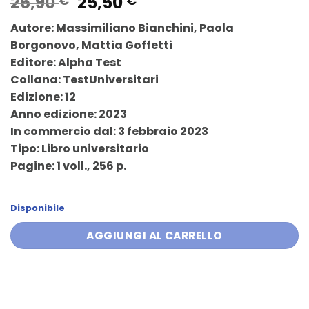
Il
Il
26,90
25,50
€
€
prezzo
prezzo
Autore: Massimiliano Bianchini, Paola
originale
attuale
Borgonovo, Mattia Goffetti
era:
è:
Editore: Alpha Test
26,90 €.
25,50 €.
Collana: TestUniversitari
Edizione: 12
Anno edizione: 2023
In commercio dal: 3 febbraio 2023
Tipo: Libro universitario
Pagine: 1 voll., 256 p.
Disponibile
AGGIUNGI AL CARRELLO