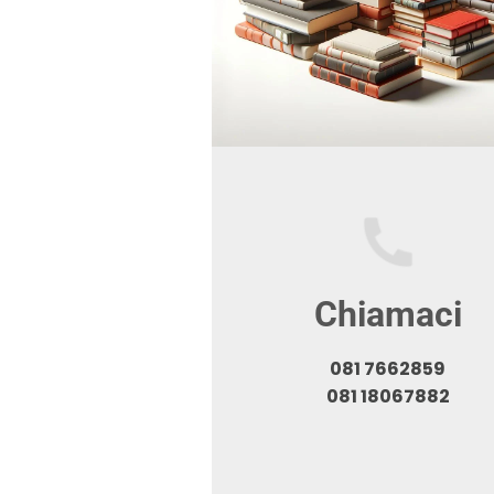
Chiamaci
081 7662859
081 18067882