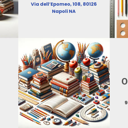
Via dell’Epomeo, 108, 80126
Napoli NA
O
9