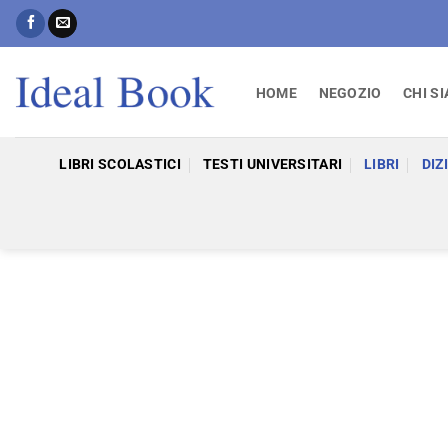
Salta
ai
contenuti
HOME
NEGOZIO
CHI S
LIBRI SCOLASTICI
TESTI UNIVERSITARI
LIBRI
DIZ