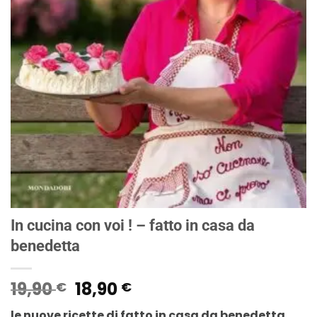
In cucina con voi ! – fatto in casa da
benedetta
Il
Il
19,90
18,90
€
€
prezzo
prezzo
le nuove ricette di fatto in casa da benedetta