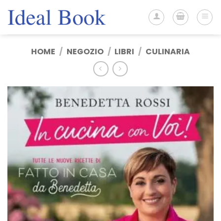
Salta
ai
contenuti
HOME
/
NEGOZIO
/
LIBRI
/
CULINARIA