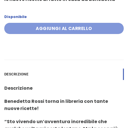
originale
attuale
era:
è:
19,90 €.
18,90 €.
Disponibile
AGGIUNGI AL CARRELLO
DESCRIZIONE
Descrizione
Benedetta Rossi torna in libreria con tante
nuove ricette!
“Sto vivendo un’avventura incredibile che