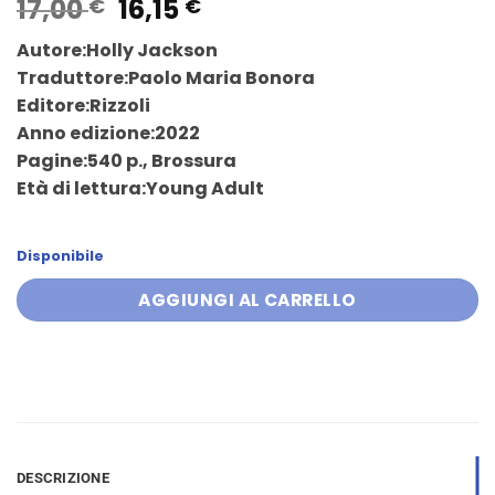
Il
Il
17,00
16,15
€
€
prezzo
prezzo
Autore:Holly Jackson
originale
attuale
Traduttore:Paolo Maria Bonora
era:
è:
Editore:Rizzoli
17,00 €.
16,15 €.
Anno edizione:2022
Pagine:540 p., Brossura
Età di lettura:Young Adult
Disponibile
AGGIUNGI AL CARRELLO
DESCRIZIONE