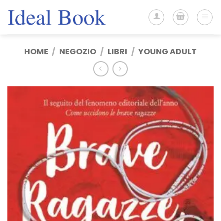
Salta
ai
contenuti
HOME
/
NEGOZIO
/
LIBRI
/
YOUNG ADULT