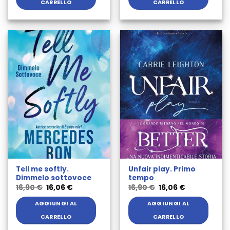
CARRELLO
CARRELLO
Tell me softly.
Unfair play. Primo
Dimmelo sottovoce
tempo
Il
Il
Il
Il
16,90
€
16,06
€
16,90
€
16,06
€
prezzo
prezzo
prezzo
prezzo
originale
attuale
originale
attuale
AGGIUNGI AL
AGGIUNGI AL
era:
è:
era:
è:
16,90 €.
16,06 €.
16,90 €.
16,06 €.
CARRELLO
CARRELLO