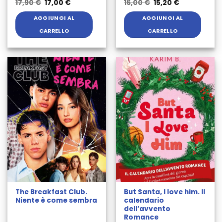
Il
Il
Il
Il
17,90
€
17,00
€
16,00
€
15,20
€
prezzo
prezzo
prezzo
prezzo
originale
attuale
originale
attuale
AGGIUNGI AL
AGGIUNGI AL
era:
è:
era:
è:
17,90 €.
17,00 €.
16,00 €.
15,20 €.
CARRELLO
CARRELLO
The Breakfast Club.
But Santa, I love him. Il
Niente è come sembra
calendario
dell’avvento
Romance