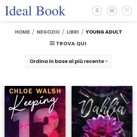
Salta
ai
contenuti
HOME
/
NEGOZIO
/
LIBRI
/
YOUNG ADULT
TROVA QUI