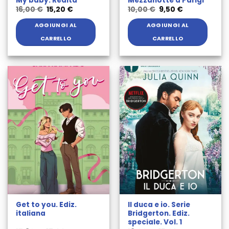
My baby. Realtà
Mezzanotte a Parigi
Il
Il
Il
Il
16,00
€
15,20
€
10,00
€
9,50
€
prezzo
prezzo
prezzo
prezzo
originale
attuale
originale
attuale
AGGIUNGI AL
AGGIUNGI AL
era:
è:
era:
è:
16,00 €.
15,20 €.
10,00 €.
9,50 €.
CARRELLO
CARRELLO
Get to you. Ediz.
Il duca e io. Serie
italiana
Bridgerton. Ediz.
speciale. Vol. 1