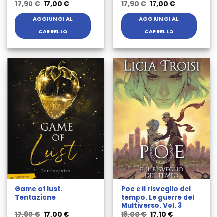
Il
Il
Il
Il
17,90
€
17,00
€
17,90
€
17,00
€
prezzo
prezzo
prezzo
prezzo
originale
attuale
originale
attuale
AGGIUNGI AL
AGGIUNGI AL
era:
è:
era:
è:
17,90 €.
17,00 €.
17,90 €.
17,00 €.
CARRELLO
CARRELLO
Game of lust.
Poe e il risveglio del
Tentazione
tempo. Le guerre del
Multiverso. Vol. 3
Il
Il
Il
Il
17,90
€
17,00
€
18,00
€
17,10
€