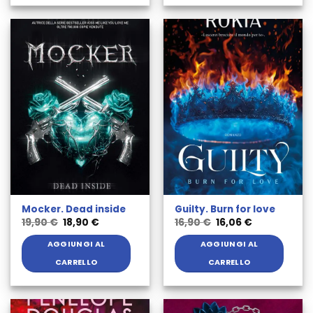
Mocker. Dead inside
Guilty. Burn for love
Il
Il
Il
Il
19,90
€
18,90
€
16,90
€
16,06
€
prezzo
prezzo
prezzo
prezzo
originale
attuale
originale
attuale
AGGIUNGI AL
AGGIUNGI AL
era:
è:
era:
è:
19,90 €.
18,90 €.
16,90 €.
16,06 €.
CARRELLO
CARRELLO