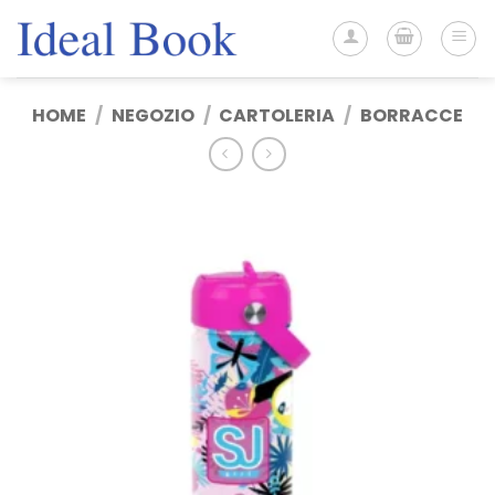
Salta
ai
contenuti
HOME
/
NEGOZIO
/
CARTOLERIA
/
BORRACCE