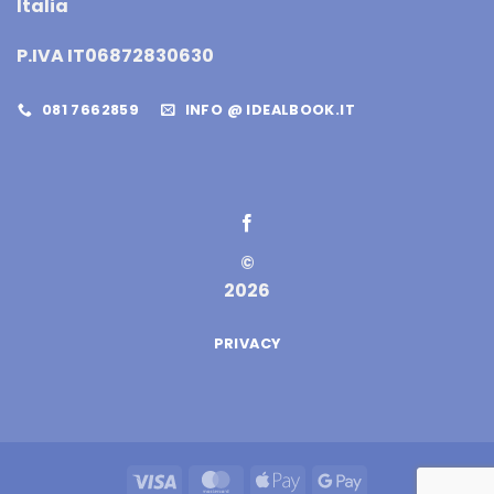
Italia
P.IVA IT06872830630
081 7662859
INFO @ IDEALBOOK.IT
©
2026
PRIVACY
Visa
MasterCard
Apple
Google