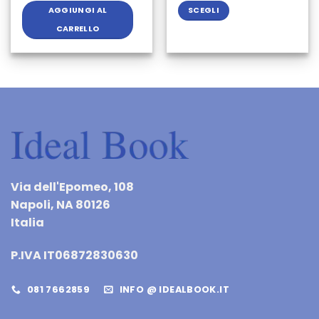
AGGIUNGI AL
SCEGLI
CARRELLO
Questo
prodotto
ha
più
varianti.
Le
opzioni
possono
essere
scelte
Via dell'Epomeo, 108
nella
Napoli, NA 80126
pagina
Italia
del
prodotto
P.IVA IT06872830630
081 7662859
INFO @ IDEALBOOK.IT