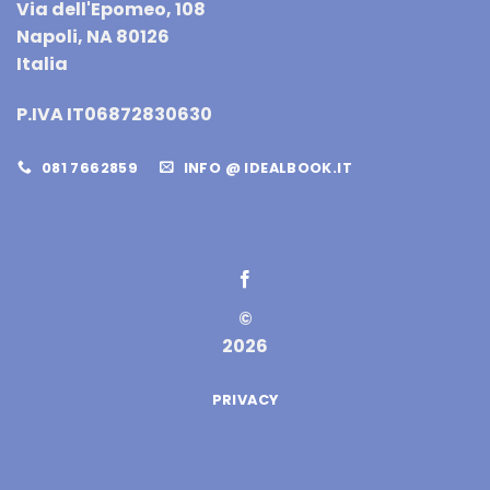
Via dell'Epomeo, 108
Napoli, NA 80126
Italia
P.IVA IT06872830630
081 7662859
INFO @ IDEALBOOK.IT
©
2026
PRIVACY