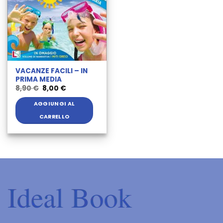
VACANZE FACILI – IN
PRIMA MEDIA
Il
Il
8,90
€
8,00
€
prezzo
prezzo
originale
attuale
AGGIUNGI AL
era:
è:
8,90 €.
8,00 €.
CARRELLO