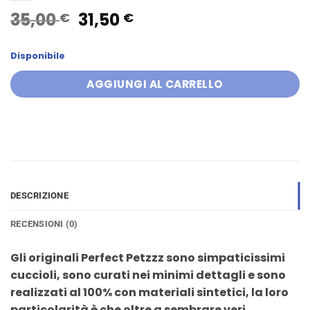
Il
Il
35,00
31,50
€
€
prezzo
prezzo
originale
attuale
Disponibile
era:
è:
35,00 €.
31,50 €.
AGGIUNGI AL CARRELLO
DESCRIZIONE
RECENSIONI (0)
Gli originali Perfect Petzzz sono simpaticissimi
cuccioli, sono curati nei minimi dettagli e sono
realizzati al 100% con materiali sintetici, la loro
particolarità è che oltre a sembrare veri