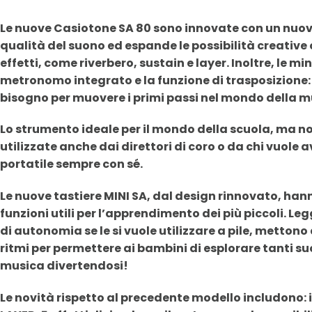
Le nuove Casiotone SA 80 sono innovate con un nuov
qualità del suono ed espande le possibilità creative
effetti, come riverbero, sustain e layer. Inoltre, le m
metronomo integrato e la funzione di trasposizione: in
bisogno per muovere i primi passi nel mondo della m
Lo strumento ideale per il
mondo della scuola
, ma n
utilizzate anche dai direttori di coro o da chi vuole
portatile sempre con sé.
Le nuove tastiere MINI SA, dal design rinnovato, hann
funzioni utili per l’apprendimento dei più piccoli. Legg
di autonomia se le si vuole utilizzare a pile, mettono 
ritmi per permettere ai bambini di esplorare tanti su
musica divertendosi!
Le
novità
rispetto al precedente modello includono: 