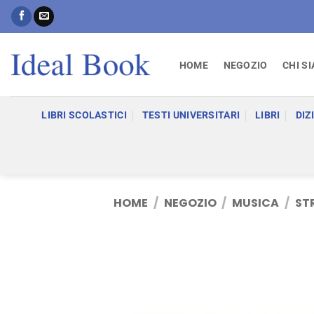
Salta
ai
contenuti
HOME
NEGOZIO
CHI S
LIBRI SCOLASTICI
TESTI UNIVERSITARI
LIBRI
DIZ
HOME
/
NEGOZIO
/
MUSICA
/
ST