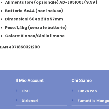
Alimentatore
(opzionale)
AD-E95100L (9,5V)
Batterie: 6xAA
(non incluse)
Dimensioni 604 x 211 x 57mm
Peso: 1,4kg (senza le batterie)
Colore: Bianco/Giallo limone
EAN 4971850321200
Il Mio Account
Chi Siamo
Libri
Funko Pop
Dizionari
Fumetti e Mang