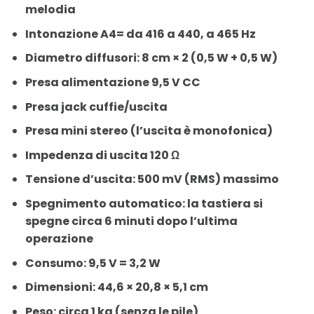
melodia
Intonazione A4= da 416 a 440, a 465 Hz
Diametro diffusori: 8 cm × 2 (0,5 W + 0,5 W)
Presa alimentazione 9,5 V CC
Presa jack cuffie/uscita
Presa mini stereo (l’uscita è monofonica)
Impedenza di uscita 120 Ω
Tensione d’uscita: 500 mV (RMS) massimo
Spegnimento automatico: la tastiera si
spegne circa 6 minuti dopo l’ultima
operazione
Consumo: 9,5 V = 3,2 W
Dimensioni: 44,6 × 20,8 × 5,1 cm
Peso: circa 1 kg (senza le pile)