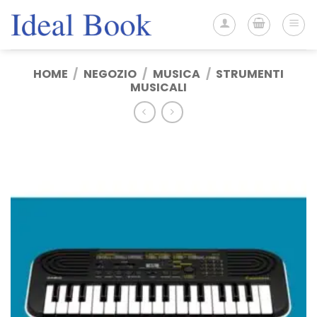
Salta
ai
contenuti
HOME
/
NEGOZIO
/
MUSICA
/
STRUMENTI
MUSICALI