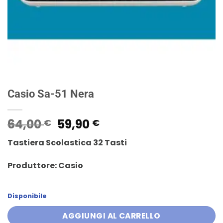
Casio Sa-51 Nera
Il
Il
64,00
59,90
€
€
prezzo
prezzo
Tastiera Scolastica 32 Tasti
originale
attuale
era:
è:
Produttore: Casio
64,00 €.
59,90 €.
Disponibile
AGGIUNGI AL CARRELLO