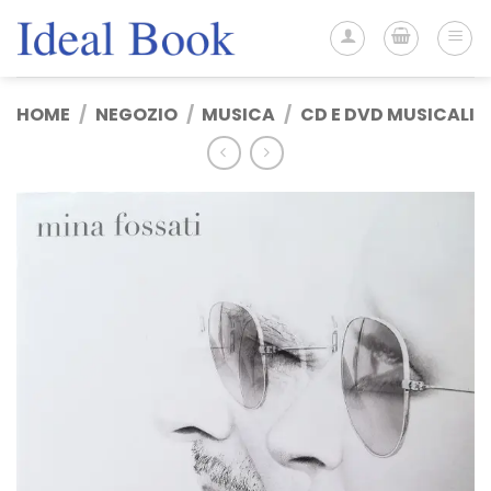
Salta
ai
contenuti
HOME
/
NEGOZIO
/
MUSICA
/
CD E DVD MUSICALI