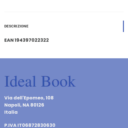
DESCRIZIONE
EAN 194397022322
Via dell'Epomeo, 108
Napoli, NA 80126
Italia
P.IVA IT06872830630