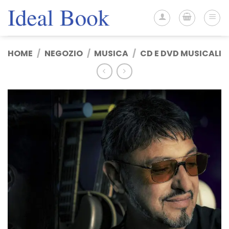
Salta
ai
contenuti
HOME
/
NEGOZIO
/
MUSICA
/
CD E DVD MUSICALI