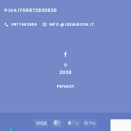
P.IVA IT06872830630
081 7662859
INFO @ IDEALBOOK.IT
©
2026
PRIVACY
Visa
MasterCard
Apple
Google
Pay
Pay