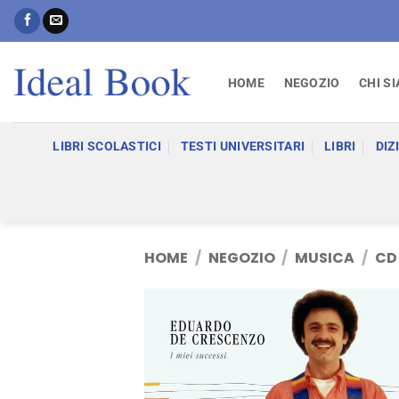
Salta
ai
contenuti
HOME
NEGOZIO
CHI S
LIBRI SCOLASTICI
TESTI UNIVERSITARI
LIBRI
DIZ
HOME
/
NEGOZIO
/
MUSICA
/
CD