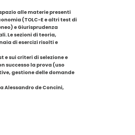
pazio alle materie presenti
Economia (TOLC-E e altri test di
ateneo) e Giurisprudenza
i. Le sezioni di teoria,
a di esercizi risolti e
 e sui criteri di selezione e
con successo la prova (uso
utive, gestione delle domande
a Alessandro de Concini,