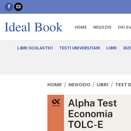
Salta
ai
contenuti
HOME
NEGOZIO
CHI S
LIBRI SCOLASTICI
TESTI UNIVERSITARI
LIBRI
DIZ
HOME
/
NEGOZIO
/
LIBRI
/
TEST 