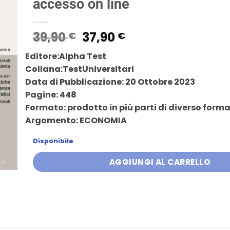
accesso on line
Il
Il
39,90
37,90
€
€
prezzo
prezzo
Editore:
Alpha Test
originale
attuale
Collana:
TestUniversitari
era:
è:
Data di Pubblicazione: 20 Ottobre 2023
39,90 €.
37,90 €.
Pagine: 448
Formato: prodotto in più parti di diverso form
Argomento: ECONOMIA
Disponibile
AGGIUNGI AL CARRELLO