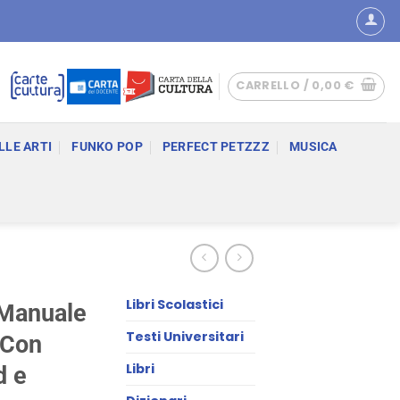
CARRELLO /
0,00
€
LLE ARTI
FUNKO POP
PERFECT PETZZZ
MUSICA
Libri Scolastici
 Manuale
Testi Universitari
 Con
Libri
d e