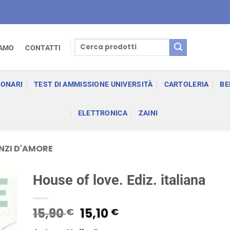
Cerca:
IAMO
CONTATTI
IONARI
TEST DI AMMISSIONE UNIVERSITÀ
CARTOLERIA
BE
ELETTRONICA
ZAINI
ZI D'AMORE
House of love. Ediz. italiana
Il
Il
15,90
15,10
€
€
prezzo
prezzo