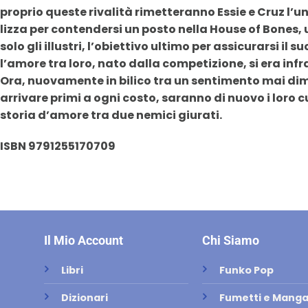
proprio queste rivalità rimetteranno Essie e Cruz l’un
lizza per contendersi un posto nella House of Bones, 
solo gli illustri, l’obiettivo ultimo per assicurarsi il 
l’amore tra loro, nato dalla competizione, si era inf
Ora, nuovamente in bilico tra un sentimento mai dime
arrivare primi a ogni costo, saranno di nuovo i loro c
storia d’amore tra due nemici giurati.
ISBN 9791255170709
Il Mio Account
Chi Siamo
Libri
Funko Pop
Dizionari
Fumetti e Mang