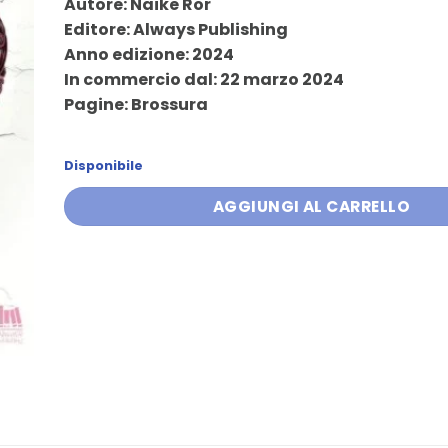
Autore: Naike Ror
originale
attuale
Editore: Always Publishing
era:
è:
Anno edizione: 2024
15,90 €.
15,10 €.
In commercio dal: 22 marzo 2024
Pagine: Brossura
Disponibile
AGGIUNGI AL CARRELLO