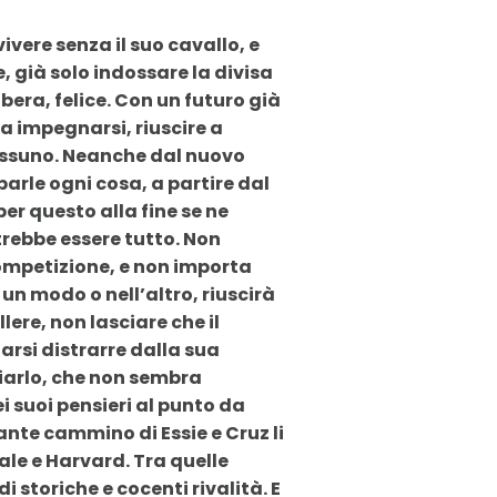
ivere senza il suo cavallo, e
, già solo indossare la divisa
libera, felice. Con un futuro già
 a impegnarsi, riuscire a
nessuno. Neanche dal nuovo
arle ogni cosa, a partire dal
per questo alla fine se ne
rebbe essere tutto. Non
competizione, e non importa
n un modo o nell’altro, riuscirà
lere, non lasciare che il
iarsi distrarre dalla sua
iarlo, che non sembra
ei suoi pensieri al punto da
lante cammino di Essie e Cruz li
Yale e Harvard. Tra quelle
 storiche e cocenti rivalità. E