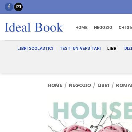
Salta
ai
contenuti
HOME
NEGOZIO
CHI S
LIBRI SCOLASTICI
TESTI UNIVERSITARI
LIBRI
DIZ
HOME
/
NEGOZIO
/
LIBRI
/
ROMAN