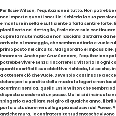
Per Essie Wilson, l’equitazione è tutto. Non potrebbe v
non importa quanti sacrifici richieda la sua passione
e montare in sella è sufficiente a farla sentire forte, 
pianificato nel dettaglio, Essie deve solo continuare
capire la matematica e non lasciarsi distrarre da 
arrivato al maneggio, che sembra odiarla e vuole rub
primo posto nel circuito. Ma ignorarlo è impossibile, 
innamora. Anche per Cruz Sanders, l’equitazione pot
potrebbe vivere senza rincorrere la vittoria in ogni 
quanti sacrifici il suo obiettivo richieda, lui sa che, i
a ottenere ciò che vuole. Deve solo continuare a eccel
dolore per la perdita della madre lo logori e non lasc
acerrima nemica, quella Essie Wilson che sembra od
disposta a cedere di un passo. Ma lei si è insinuata n
spingerlo a vacillare. Nel giro di qualche anno, il bril
porta a studiare nei college più esclusivi del Paese, 
antiche mura, le confraternite studentesche vivono di