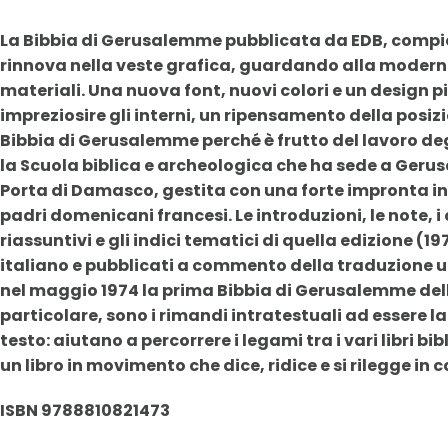
La Bibbia di Gerusalemme pubblicata da EDB, compie 
rinnova nella veste grafica, guardando alla moderni
materiali. Una nuova font, nuovi colori e un design p
impreziosire gli interni, un ripensamento della posiz
Bibbia di Gerusalemme perché è frutto del lavoro degl
la Scuola biblica e archeologica che ha sede a Geru
Porta di Damasco, gestita con una forte impronta i
padri domenicani francesi. Le introduzioni, le note, i
riassuntivi e gli indici tematici di quella edizione (1
italiano e pubblicati a commento della traduzione uff
nel maggio 1974 la prima Bibbia di Gerusalemme dell
particolare, sono i rimandi intratestuali ad essere l
testo: aiutano a percorrere i legami tra i vari libri bi
un libro in movimento che dice, ridice e si rilegge in 
ISBN 9788810821473