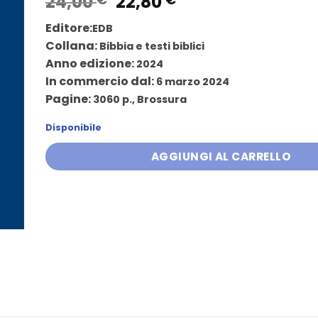
Il
Il
24,00
22,80
prezzo
prezzo
Editore:
EDB
originale
attuale
Collana:
Bibbia e testi biblici
era:
è:
Anno edizione:
2024
24,00 €.
22,80 €.
In commercio dal:
6 marzo 2024
Pagine:
3060 p., Brossura
Disponibile
AGGIUNGI AL CARRELLO