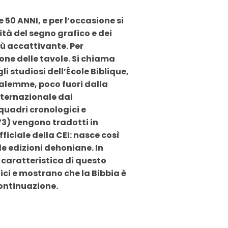
50 ANNI, e per l’occasione si
tà del segno grafico e dei
iù accattivante. Per
ione delle tavole. Si chiama
i studiosi dell’École Biblique,
salemme, poco fuori dalla
nternazionale dai
 quadri cronologici e
973) vengono tradotti in
iciale della CEI: nasce così
e edizioni dehoniane. In
a caratteristica di questo
blici e mostrano che la Bibbia è
continuazione.