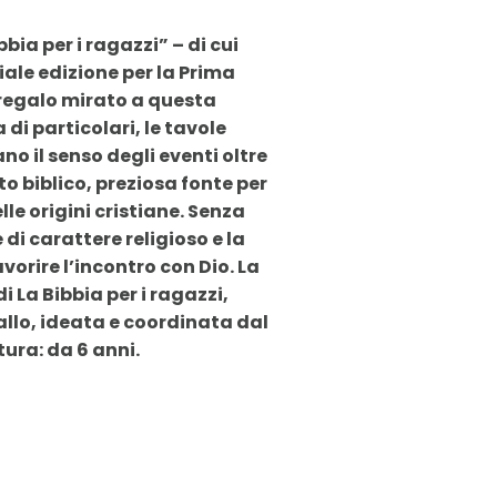
ia per i ragazzi” – di cui
iale edizione per la Prima
 regalo mirato a questa
 di particolari, le tavole
o il senso degli eventi oltre
to biblico, preziosa fonte per
lle origini cristiane. Senza
di carattere religioso e la
vorire l’incontro con Dio. La
 La Bibbia per i ragazzi,
gallo, ideata e coordinata dal
tura: da 6 anni.