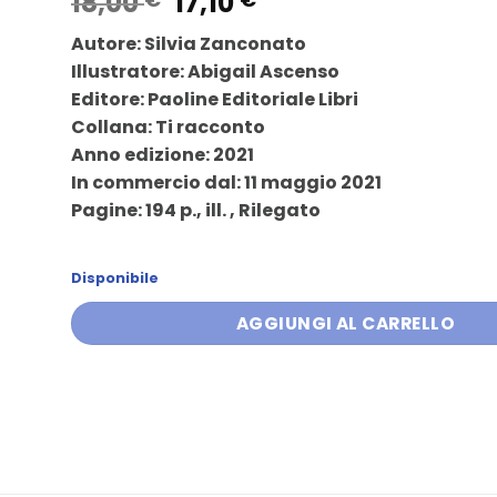
Il
Il
18,00
17,10
prezzo
prezzo
Autore: Silvia Zanconato
originale
attuale
Illustratore: Abigail Ascenso
era:
è:
Editore: Paoline Editoriale Libri
18,00 €.
17,10 €.
Collana: Ti racconto
Anno edizione: 2021
In commercio dal: 11 maggio 2021
Pagine: 194 p., ill. , Rilegato
Disponibile
AGGIUNGI AL CARRELLO