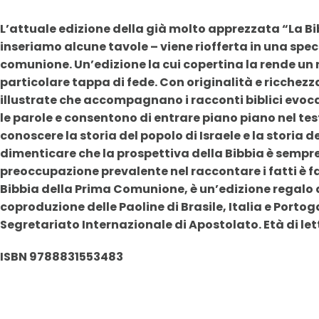
L’attuale edizione della già molto apprezzata “La Bibb
inseriamo alcune tavole – viene riofferta in una spec
comunione. Un’edizione la cui copertina la rende un
particolare tappa di fede. Con originalità e ricchezza
illustrate che accompagnano i racconti biblici evocan
le parole e consentono di entrare piano piano nel tes
conoscere la storia del popolo di Israele e la storia de
dimenticare che la prospettiva della Bibbia è sempre 
preoccupazione prevalente nel raccontare i fatti è fa
Bibbia della Prima Comunione, è un’edizione regalo di
coproduzione delle Paoline di Brasile, Italia e Porto
Segretariato Internazionale di Apostolato. Età di let
ISBN 9788831553483