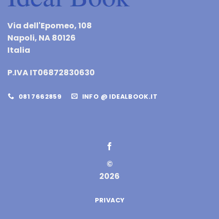
Via dell'Epomeo, 108
Napoli, NA 80126
Italia
P.IVA IT06872830630
081 7662859
INFO @ IDEALBOOK.IT
©
2026
PRIVACY