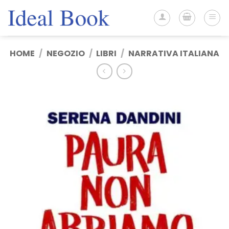
Salta
ai
contenuti
HOME
/
NEGOZIO
/
LIBRI
/
NARRATIVA ITALIANA