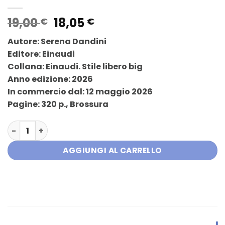
Il
Il
19,00
18,05
€
€
prezzo
prezzo
Autore:
Serena Dandini
originale
attuale
Editore:
Einaudi
era:
è:
Collana:
Einaudi. Stile libero big
19,00 €.
18,05 €.
Anno edizione:
2026
In commercio dal:
12 maggio 2026
Pagine:
320 p., Brossura
Paura non abbiamo. Le donne che hanno fatto la Repubb
AGGIUNGI AL CARRELLO