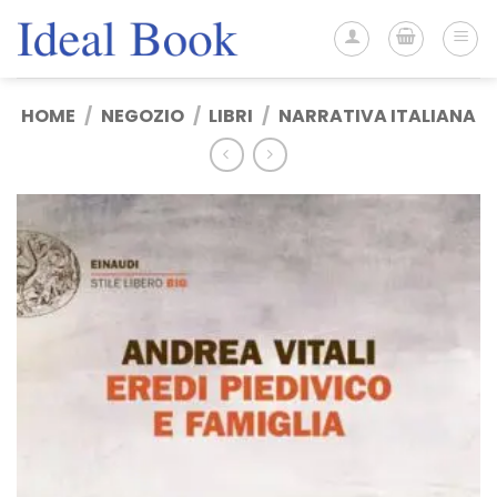
Salta
ai
contenuti
HOME
/
NEGOZIO
/
LIBRI
/
NARRATIVA ITALIANA