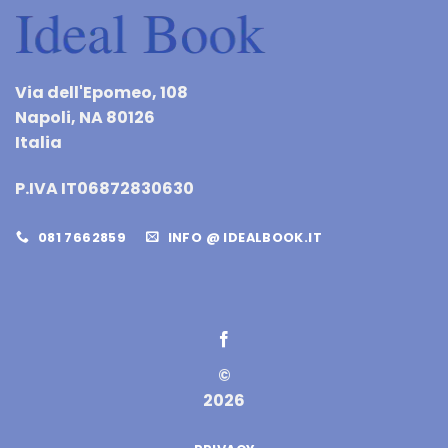
Via dell'Epomeo, 108
Napoli, NA 80126
Italia
P.IVA IT06872830630
081 7662859
INFO @ IDEALBOOK.IT
©
2026