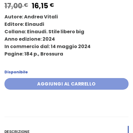
Il
Il
17,00
16,15
€
€
prezzo
prezzo
Autore: Andrea Vitali
originale
attuale
Editore: Einaudi
era:
è:
Collana: Einaudi. Stile libero big
17,00 €.
16,15 €.
Anno edizione: 2024
In commercio dal: 14 maggio 2024
Pagine: 184 p., Brossura
Disponibile
AGGIUNGI AL CARRELLO
DESCRIZIONE