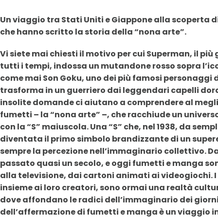
Un viaggio tra Stati Uniti e Giappone alla scoperta d
che hanno scritto la storia della “nona arte”.
Vi siete mai chiesti il motivo per cui Superman, il più
tutti i tempi, indossa un mutandone rosso sopra l’i
come mai Son Goku, uno dei più famosi personaggi 
trasforma in un guerriero dai leggendari capelli dora
insolite domande ci aiutano a comprendere al megli
fumetti – la “nona arte” –, che racchiude un universo 
con la “S” maiuscola. Una “S” che, nel 1938, da sempl
diventata il primo simbolo brandizzante di un supe
sempre la percezione nell’immaginario collettivo. 
passato quasi un secolo, e oggi fumetti e manga so
alla televisione, dai cartoni animati ai videogiochi. 
insieme ai loro creatori, sono ormai una realtà cultur
dove affondano le radici dell’immaginario dei giorni 
dell’affermazione di fumetti e manga è un viaggio im