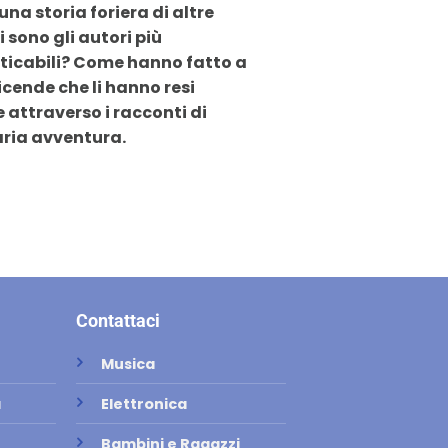
 una storia foriera di altre
 sono gli autori più
nticabili? Come hanno fatto a
icende che li hanno resi
 attraverso i racconti di
aria avventura.
Contattaci
Musica
a
Elettronica
Bambini e Ragazzi