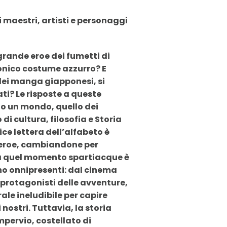
i maestri, artisti e personaggi
 grande eroe dei fumetti di
conico costume azzurro? E
dei manga giapponesi, si
ti? Le risposte a queste
o un mondo, quello dei
di cultura, filosofia e Storia
ice lettera dell’alfabeto è
reroe, cambiandone per
Da quel momento spartiacque è
no onnipresenti: dal cinema
I protagonisti delle avventure,
ale ineludibile per capire
nostri. Tuttavia, la storia
pervio, costellato di