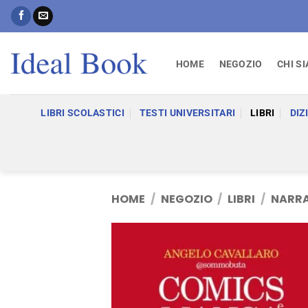
Salta
ai
contenuti
HOME
NEGOZIO
CHI S
LIBRI SCOLASTICI
TESTI UNIVERSITARI
LIBRI
DIZ
HOME
/
NEGOZIO
/
LIBRI
/
NARRA