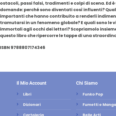
ostacoli, passi falsi, tradimenti e colpi di scena. Ed è
domande: perché sono diventati così influenti? Quali
importanti che hanno contribuito a renderli indime
tramutarsi in un fenomeno globale? E quali sono le v
immortali agli occhi dei lettori? Scopriamolo insieme
questo libro che ripercorre le tappe di una straordin
ISBN 9788807174346
Il Mio Account
Chi Siamo
Libri
Funko Pop
Dizionari
Fumetti e Mang
Cartoleria
Belle Arti