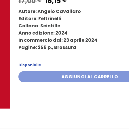
Il
Il
17,00
16,15
prezzo
prezzo
Autore: Angelo Cavallaro
originale
attuale
Editore: Feltrinelli
era:
è:
Collana: Scintille
17,00 €.
16,15 €.
Anno edizione: 2024
In commercio dal: 23 aprile 2024
Pagine: 256 p., Brossura
Disponibile
AGGIUNGI AL CARRELLO