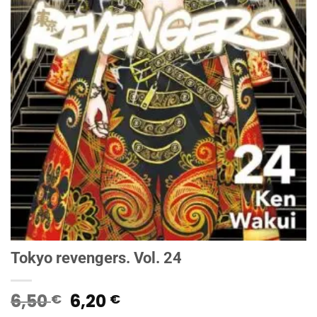
Tokyo revengers. Vol. 24
Il
Il
6,50
6,20
€
€