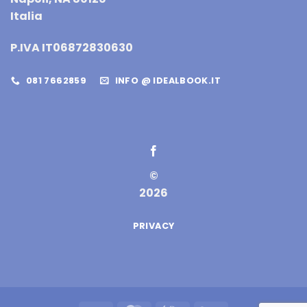
Italia
P.IVA IT06872830630
081 7662859
INFO @ IDEALBOOK.IT
©
2026
PRIVACY