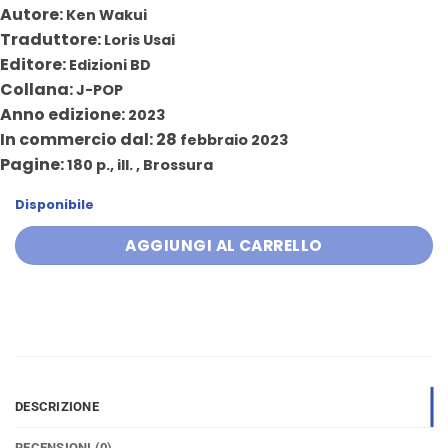
prezzo
prezzo
Autore:
Ken Wakui
originale
attuale
Traduttore:
Loris Usai
era:
è:
Editore:
Edizioni BD
6,50 €.
6,20 €.
Collana:
J-POP
Anno edizione:
2023
In commercio dal: 28
febbraio 2023
Pagine:
180 p., ill. , Brossura
Disponibile
AGGIUNGI AL CARRELLO
DESCRIZIONE
RECENSIONI (0)