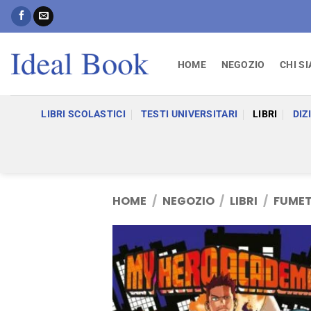
Salta
ai
contenuti
HOME
NEGOZIO
CHI S
LIBRI SCOLASTICI
TESTI UNIVERSITARI
LIBRI
DIZ
HOME
/
NEGOZIO
/
LIBRI
/
FUMET