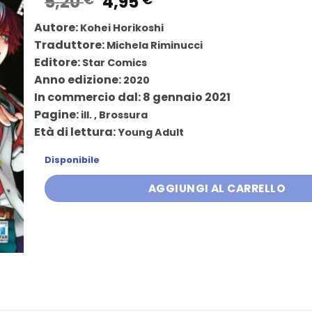
Il
Il
5,20
4,95
prezzo
prezzo
Autore:
Kohei Horikoshi
originale
attuale
Traduttore:
Michela Riminucci
era:
è:
Editore:
Star Comics
5,20 €.
4,95 €.
Anno edizione:
2020
In commercio dal: 8 gennaio 2021
Pagine:
ill. , Brossura
Età di lettura:
Young Adult
Disponibile
AGGIUNGI AL CARRELLO