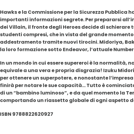
Hawks e la Commissione per la Sicurezza Pubblica h
importanti informazioni segrete. Per prepararsi all
dei Villain, il fronte degli Heroes decide di schierare 
studenti compresi, che in vista del grande momento 
addestramento tramite nuovi tirocini. Midoriya, Bak
la loro formazione sotto Endeavor, l’attuale Number
In un mondo in cui essere supereroi è la normalità, n
equivale a una vera e propria disgrazia! Izuku Mido
per ottenere un superpotere, e nonostante l’impres
finirà per notare le sue capacità… Tutto è cominciato
di un “bambino luminoso”, e da quel momento la Terr
comportando un riassetto globale di ogni aspetto d
ISBN 9788822620927