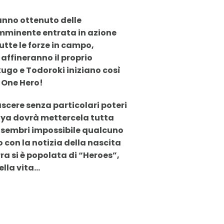
anno ottenuto delle
’imminente entrata in azione
tutte le forze in campo,
affineranno il proprio
ugo e Todoroki iniziano così
 One Hero!
ascere senza particolari poteri
riya dovrà mettercela tutta
a sembri impossibile qualcuno
 con la notizia della nascita
a si è popolata di “Heroes”,
ella vita…