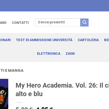
Cerca:
IAMO
CONTATTI
IONARI
TEST DI AMMISSIONE UNIVERSITÀ
CARTOLERIA
BE
ELETTRONICA
ZAINI
TI E MANGA
My Hero Academia. Vol. 26: Il c
alto e blu
€
€