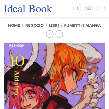
Salta
ai
contenuti
HOME
/
NEGOZIO
/
LIBRI
/
FUMETTI E MANGA