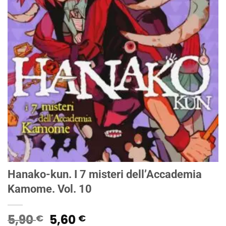
Hanako-kun. I 7 misteri dell’Accademia
Kamome. Vol. 10
Il
Il
5,90
5,60
€
€