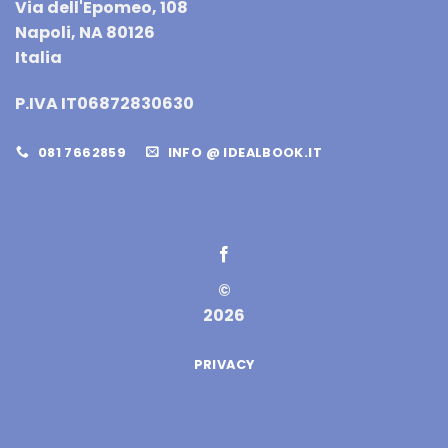
Via dell'Epomeo, 108
Napoli, NA 80126
Italia
P.IVA IT06872830630
081 7662859
INFO @ IDEALBOOK.IT
©
2026
PRIVACY