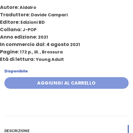
prezzo
prezzo
Autore:
AidaIro
originale
attuale
Traduttore:
Davide Campari
era:
è:
Editore:
Edizioni BD
5,90 €.
5,60 €.
Collana:
J-POP
Anno edizione:
2021
In commercio dal: 4 agosto
2021
Pagine:
172 p., ill. , Brossura
Età di lettura:
Young Adult
Disponibile
AGGIUNGI AL CARRELLO
DESCRIZIONE