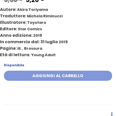
prezzo
prezzo
Autore:
Akira Toriyama
originale
attuale
Traduttore:
Michela Riminucci
era:
è:
Illustratore:
Toyotaro
5,50 €.
5,20 €.
Editore:
Star Comics
Anno edizione:
2019
In commercio dal: 31 luglio
2019
Pagine:
ill. , Brossura
Età di lettura:
Young Adult
Disponibile
AGGIUNGI AL CARRELLO