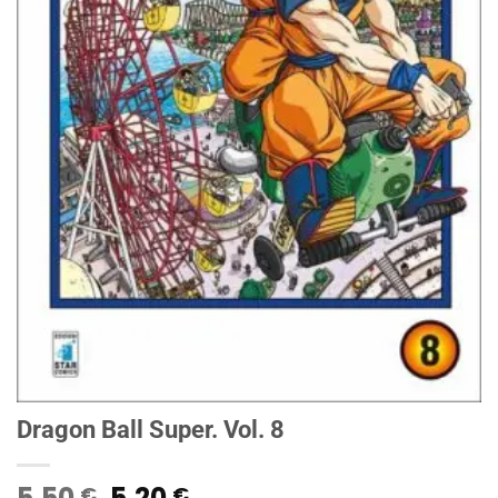
Dragon Ball Super. Vol. 8
Il
Il
5,50
5,20
€
€