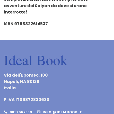
avventure dei Saiyan da dove si erano
interrotte!
ISBN 9788822614537
Via dell'Epomeo, 108
Napoli, NA 80126
Italia
P.IVA IT06872830630
081 7662859
INFO @ IDEALBOOK.IT