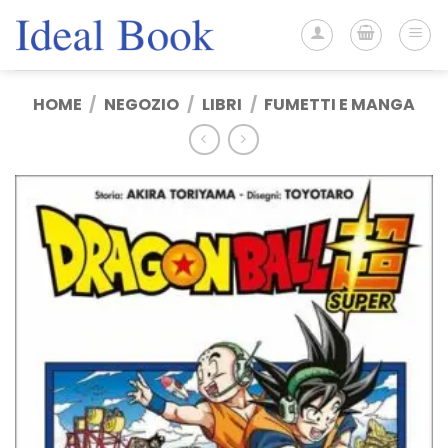
Salta
ai
contenuti
HOME
/
NEGOZIO
/
LIBRI
/
FUMETTI E MANGA