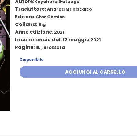
Autore:
Koyoharu Gotouge
originale
attuale
Traduttore:
Andrea Maniscalco
era:
è:
Editore:
Star Comics
5,20 €.
4,95 €.
Collana:
Big
Anno edizione:
2021
In commercio dal: 12 maggio
2021
Pagine:
ill. , Brossura
Disponibile
AGGIUNGI AL CARRELLO