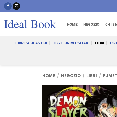
Salta
ai
contenuti
HOME
NEGOZIO
CHI S
LIBRI SCOLASTICI
TESTI UNIVERSITARI
LIBRI
DIZ
HOME
/
NEGOZIO
/
LIBRI
/
FUMET