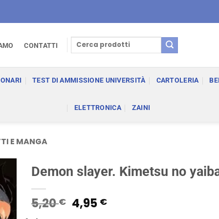
Cerca:
IAMO
CONTATTI
IONARI
TEST DI AMMISSIONE UNIVERSITÀ
CARTOLERIA
BE
ELETTRONICA
ZAINI
TI E MANGA
Demon slayer. Kimetsu no yaiba
Il
Il
5,20
4,95
€
€
prezzo
prezzo