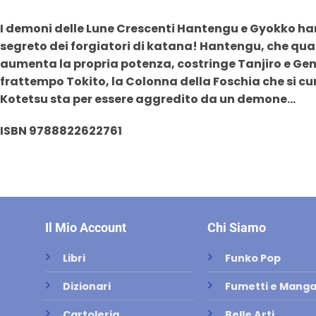
I demoni delle Lune Crescenti Hantengu e Gyokko hann
segreto dei forgiatori di katana! Hantengu, che quan
aumenta la propria potenza, costringe Tanjiro e Gen
frattempo Tokito, la Colonna della Foschia che si cur
Kotetsu sta per essere aggredito da un demone…
ISBN 9788822622761
Il Mio Account
Chi Siamo
Libri
Funko Pop
Dizionari
Fumetti e Mang
Cartoleria
Belle Arti