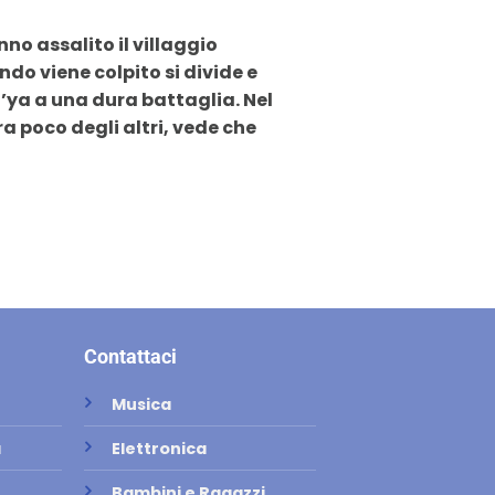
o assalito il villaggio
do viene colpito si divide e
’ya a una dura battaglia. Nel
a poco degli altri, vede che
Contattaci
Musica
a
Elettronica
Bambini e Ragazzi