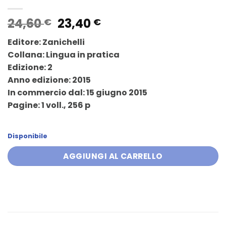
Il
Il
24,60
23,40
€
€
prezzo
prezzo
Editore: Zanichelli
originale
attuale
Collana: Lingua in pratica
era:
è:
Edizione: 2
24,60 €.
23,40 €.
Anno edizione: 2015
In commercio dal: 15 giugno 2015
Pagine: 1 voll., 256 p
Disponibile
AGGIUNGI AL CARRELLO