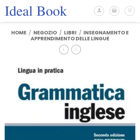
Salta
ai
contenuti
HOME
/
NEGOZIO
/
LIBRI
/
INSEGNAMENTO E
APPRENDIMENTO DELLE LINGUE