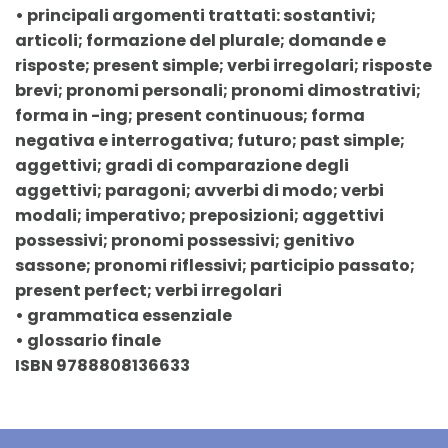
• principali argomenti trattati: sostantivi;
articoli; formazione del plurale; domande e
risposte; present simple; verbi irregolari; risposte
brevi; pronomi personali; pronomi dimostrativi;
forma in -ing; present continuous; forma
negativa e interrogativa; futuro; past simple;
aggettivi; gradi di comparazione degli
aggettivi; paragoni; avverbi di modo; verbi
modali; imperativo; preposizioni; aggettivi
possessivi; pronomi possessivi; genitivo
sassone; pronomi riflessivi; participio passato;
present perfect; verbi irregolari
• grammatica essenziale
• glossario finale
ISBN 9788808136633