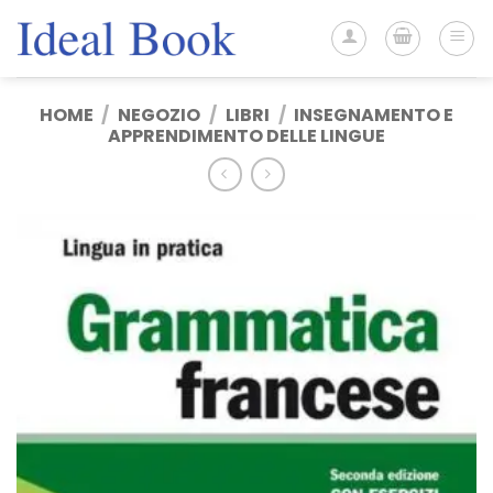
Salta
ai
contenuti
HOME
/
NEGOZIO
/
LIBRI
/
INSEGNAMENTO E
APPRENDIMENTO DELLE LINGUE