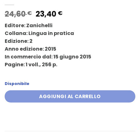
Il
Il
24,60
23,40
€
€
prezzo
prezzo
Editore: Zanichelli
originale
attuale
Collana: Lingua in pratica
era:
è:
Edizione: 2
24,60 €.
23,40 €.
Anno edizione: 2015
In commercio dal: 15 giugno 2015
Pagine: 1 voll., 256 p.
Disponibile
AGGIUNGI AL CARRELLO