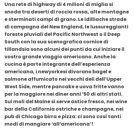
Una rete di highway di 4 milioni di miglia si
snoda tra deserti di roccia rossa, alte montagne
e sterminati campi di grano. Le idilliache strade
di campagna del New England, le lussureggianti
foreste pluviali del Pacific Northwest o il Deep
South con la sua scenografica cornice di
tillandsia sono alcuni dei punti da cui iniziare il
vostro grande viaggio americano. Anche la
cucina è parte integrante dell’esperienza
americana, i newyorkesi divorano bagel e
salmone affumicato nei vecchi deli dell’Upper
West Side, mentre pancake e uova fritte vanno
per la maggiore nei diner anni ’50 di altri stati.
Sui moli del Maine si serve astice fresco, nei wine
bar della California ostriche e champagne, nei
pub di Chicago birra e pizza: ci sono così tanti
modi di mangiare ‘all’americana’!