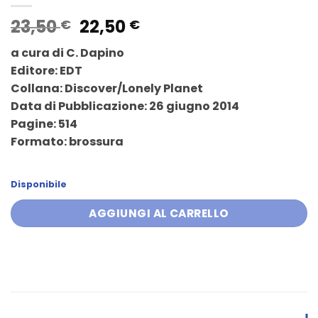
Il
Il
23,50
22,50
€
€
prezzo
prezzo
a cura di C. Dapino
originale
attuale
Editore: EDT
era:
è:
Collana: Discover/Lonely Planet
23,50 €.
22,50 €.
Data di Pubblicazione: 26 giugno 2014
Pagine: 514
Formato: brossura
Disponibile
AGGIUNGI AL CARRELLO