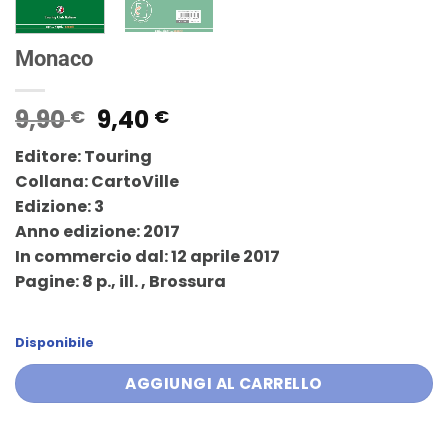
Monaco
Il
Il
9,90
9,40
€
€
prezzo
prezzo
Editore: Touring
originale
attuale
Collana: CartoVille
era:
è:
Edizione: 3
9,90 €.
9,40 €.
Anno edizione: 2017
In commercio dal: 12 aprile 2017
Pagine: 8 p., ill. , Brossura
Disponibile
AGGIUNGI AL CARRELLO