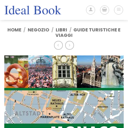
Salta
ai
contenuti
HOME
/
NEGOZIO
/
LIBRI
/
GUIDE TURISTICHE E
VIAGGI