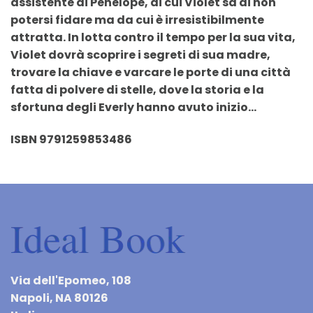
assistente di Penelope, di cui Violet sa di non
potersi fidare ma da cui è irresistibilmente
attratta. In lotta contro il tempo per la sua vita,
Violet dovrà scoprire i segreti di sua madre,
trovare la chiave e varcare le porte di una città
fatta di polvere di stelle, dove la storia e la
sfortuna degli Everly hanno avuto inizio…
ISBN 9791259853486
Via dell'Epomeo, 108
Napoli, NA 80126