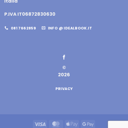
Italia
P.IVA IT06872830630
081 7662859
INFO @ IDEALBOOK.IT
©
2026
PRIVACY
Visa
MasterCard
Apple
Google