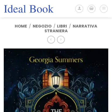
Salta
ai
contenuti
HOME
/
NEGOZIO
/
LIBRI
/
NARRATIVA
STRANIERA