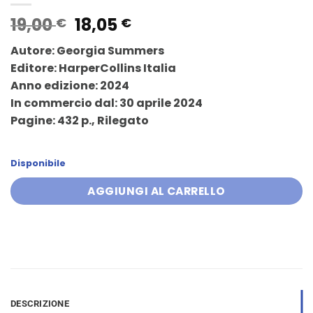
Il
Il
19,00
18,05
€
€
prezzo
prezzo
Autore: Georgia Summers
originale
attuale
Editore: HarperCollins Italia
era:
è:
Anno edizione: 2024
19,00 €.
18,05 €.
In commercio dal: 30 aprile 2024
Pagine: 432 p., Rilegato
Disponibile
AGGIUNGI AL CARRELLO
DESCRIZIONE