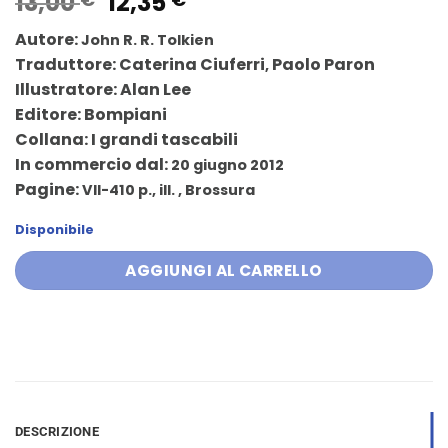
Il
Il
13,00
12,35
prezzo
prezzo
Autore:
John R. R. Tolkien
originale
attuale
Traduttore:
Caterina Ciuferri
Paolo Paron
,
era:
è:
Illustratore:
Alan Lee
13,00 €.
12,35 €.
Editore:
Bompiani
Collana:
I grandi tascabili
In commercio dal:
20 giugno 2012
Pagine:
VII-410 p., ill. , Brossura
Disponibile
AGGIUNGI AL CARRELLO
DESCRIZIONE