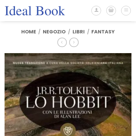
Salta
ai
contenuti
HOME
/
NEGOZIO
/
LIBRI
/
FANTASY