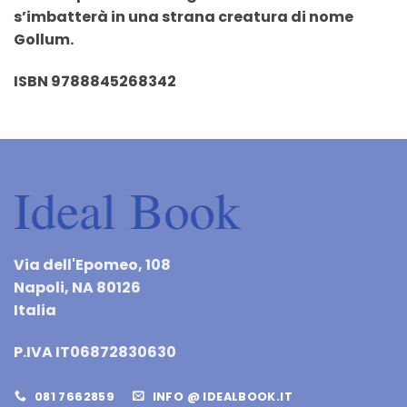
s’imbatterà in una strana creatura di nome
Gollum.
ISBN 9788845268342
Via dell'Epomeo, 108
Napoli, NA 80126
Italia
P.IVA IT06872830630
081 7662859
INFO @ IDEALBOOK.IT