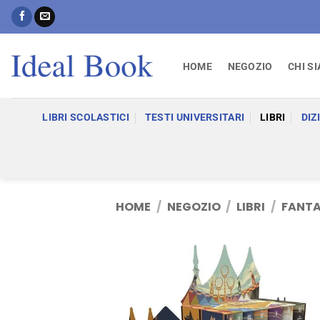
Salta
ai
contenuti
HOME
NEGOZIO
CHI S
LIBRI SCOLASTICI
TESTI UNIVERSITARI
LIBRI
DIZ
HOME
/
NEGOZIO
/
LIBRI
/
FANT