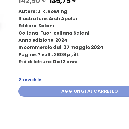
Il
Il
142,90
135,75
prezzo
prezzo
Autore: J. K. Rowling
originale
attuale
Illustratore: Arch Apolar
era:
è:
Editore: Salani
142,90 €.
135,75 €.
Collana: Fuori collana Salani
Anno edizione: 2024
In commercio dal: 07 maggio 2024
Pagine: 7 voll., 3808 p., ill.
Età di lettura: Da 12 anni
Disponibile
AGGIUNGI AL CARRELLO