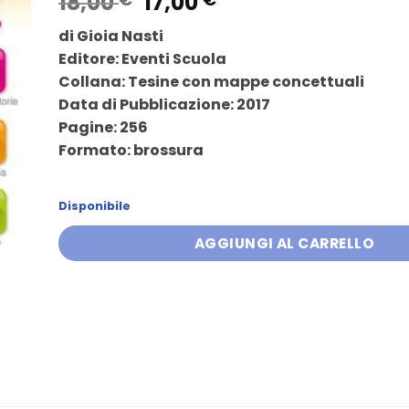
Il
Il
18,00
17,00
prezzo
prezzo
di Gioia Nasti
originale
attuale
Editore: Eventi Scuola
era:
è:
Collana: Tesine con mappe concettuali
18,00 €.
17,00 €.
Data di Pubblicazione: 2017
Pagine: 256
Formato: brossura
Disponibile
AGGIUNGI AL CARRELLO