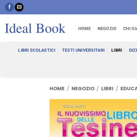
Salta
ai
contenuti
HOME
NEGOZIO
CHI S
LIBRI SCOLASTICI
TESTI UNIVERSITARI
LIBRI
DIZ
HOME
/
NEGOZIO
/
LIBRI
/
EDUCA