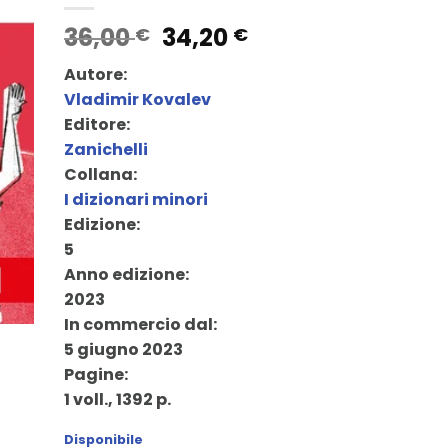
Il
Il
36,00
34,20
€
€
prezzo
prezzo
Autore:
originale
attuale
Vladimir Kovalev
era:
è:
Editore:
36,00 €.
34,20 €.
Zanichelli
Collana:
I dizionari minori
Edizione:
5
Anno edizione:
2023
In commercio dal:
5 giugno 2023
Pagine:
1 voll., 1392 p.
Disponibile