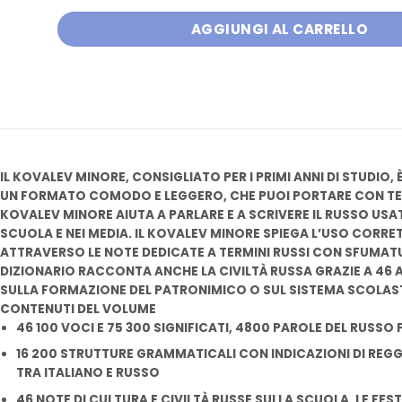
AGGIUNGI AL CARRELLO
IL KOVALEV MINORE, CONSIGLIATO PER I PRIMI ANNI DI STUDIO,
UN FORMATO COMODO E LEGGERO, CHE PUOI PORTARE CON TE GR
KOVALEV MINORE AIUTA A PARLARE E A SCRIVERE IL RUSSO USAT
SCUOLA E NEI MEDIA. IL KOVALEV MINORE SPIEGA L’USO CORRE
ATTRAVERSO LE NOTE DEDICATE A TERMINI RUSSI CON SFUMATUR
DIZIONARIO RACCONTA ANCHE LA CIVILTÀ RUSSA GRAZIE A 46
SULLA FORMAZIONE DEL PATRONIMICO O SUL SISTEMA SCOLAS
CONTENUTI DEL VOLUME
46 100 VOCI E 75 300 SIGNIFICATI, 4800 PAROLE DEL RUSS
16 200 STRUTTURE GRAMMATICALI CON INDICAZIONI DI REGG
TRA ITALIANO E RUSSO
46 NOTE DI CULTURA E CIVILTÀ RUSSE SULLA SCUOLA, LE FEST