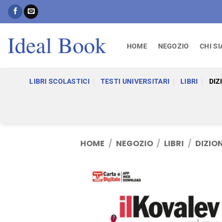
Salta
ai
contenuti
HOME
NEGOZIO
CHI S
LIBRI SCOLASTICI
TESTI UNIVERSITARI
LIBRI
DIZ
HOME
/
NEGOZIO
/
LIBRI
/
DIZIO