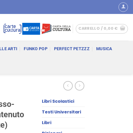
CARRELLO /
0,00
€
LLE ARTI
FUNKO POP
PERFECT PETZZZ
MUSICA
Libri Scolastici
usso-
Testi Universitari
ntenuto
Libri
te)