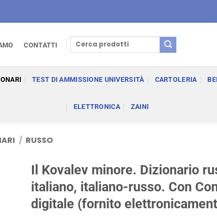
Cerca:
IAMO
CONTATTI
IONARI
TEST DI AMMISSIONE UNIVERSITÀ
CARTOLERIA
BE
ELETTRONICA
ZAINI
NARI
/
RUSSO
Il Kovalev minore. Dizionario r
italiano, italiano-russo. Con Co
digitale (fornito elettronicamen