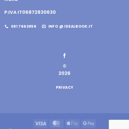
P.IVA IT06872830630
081 7662859
INFO @ IDEALBOOK.IT
©
2026
PRIVACY
Visa
MasterCard
Apple
Google