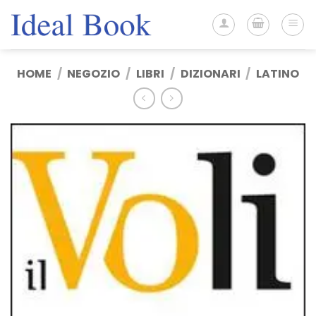
Salta
ai
contenuti
HOME
/
NEGOZIO
/
LIBRI
/
DIZIONARI
/
LATINO