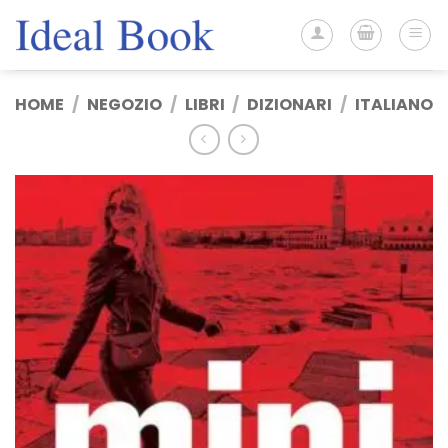
Salta
ai
contenuti
HOME
/
NEGOZIO
/
LIBRI
/
DIZIONARI
/
ITALIANO