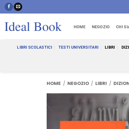
Salta
ai
contenuti
HOME
NEGOZIO
CHI S
LIBRI SCOLASTICI
TESTI UNIVERSITARI
LIBRI
DIZ
HOME
/
NEGOZIO
/
LIBRI
/
DIZIO