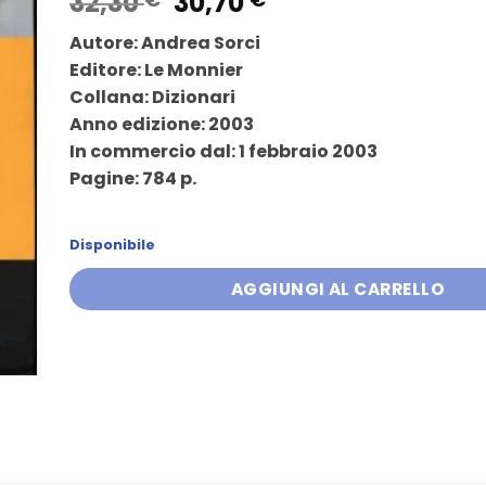
Il
Il
32,30
30,70
prezzo
prezzo
Autore: Andrea Sorci
originale
attuale
Editore: Le Monnier
era:
è:
Collana: Dizionari
32,30 €.
30,70 €.
Anno edizione: 2003
In commercio dal: 1 febbraio 2003
Pagine: 784 p.
Disponibile
AGGIUNGI AL CARRELLO