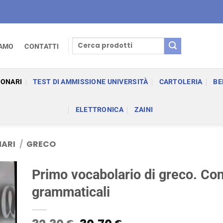
Cerca:
IAMO
CONTATTI
IONARI
TEST DI AMMISSIONE UNIVERSITÀ
CARTOLERIA
BE
ELETTRONICA
ZAINI
NARI
/
GRECO
Primo vocabolario di greco. Co
grammaticali
€
€