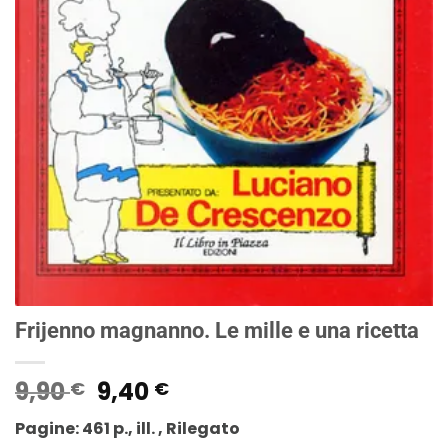
Frijenno magnanno. Le mille e una ricetta
Il
Il
9,90
9,40
€
€
prezzo
prezzo
Pagine: 461 p., ill. , Rilegato
originale
attuale