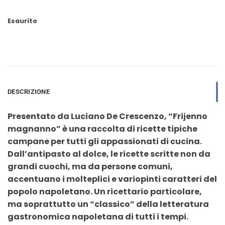
era:
è:
9,90 €.
9,40 €.
Esaurito
DESCRIZIONE
Presentato da Luciano De Crescenzo, “Frijenno
magnanno” è una raccolta di ricette tipiche
campane per tutti gli appassionati di cucina.
Dall’antipasto al dolce, le ricette scritte non da
grandi cuochi, ma da persone comuni,
accentuano i molteplici e variopinti caratteri del
popolo napoletano. Un ricettario particolare,
ma soprattutto un “classico” della letteratura
gastronomica napoletana di tutti i tempi.