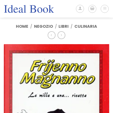
Salta
ai
contenuti
HOME
/
NEGOZIO
/
LIBRI
/
CULINARIA