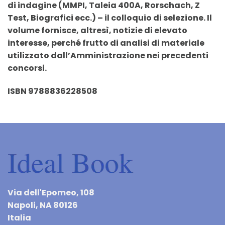
di indagine (MMPI, Taleia 400A, Rorschach, Z
Test, Biografici ecc.) – il colloquio di selezione. Il
volume fornisce, altresì, notizie di elevato
interesse, perché frutto di analisi di materiale
utilizzato dall’Amministrazione nei precedenti
concorsi.
ISBN 9788836228508
Via dell'Epomeo, 108
Napoli, NA 80126
Italia