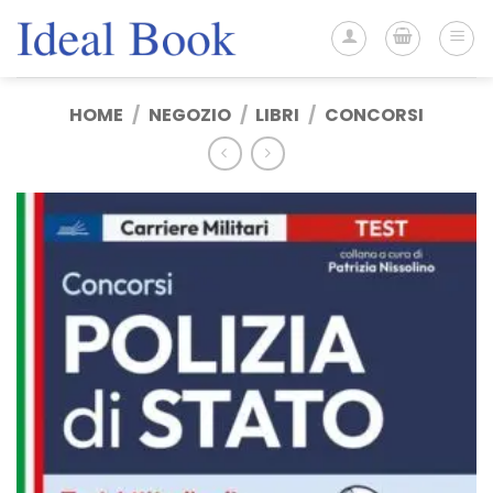
Salta
ai
contenuti
HOME
/
NEGOZIO
/
LIBRI
/
CONCORSI