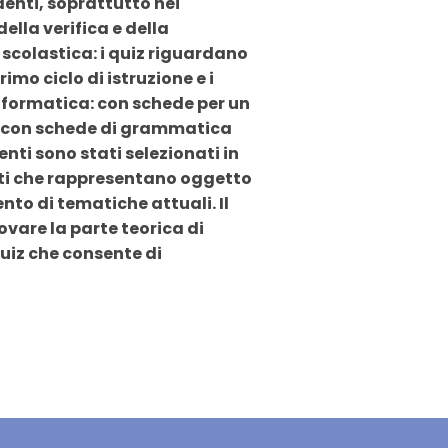
enti, soprattutto nei
lla verifica e della
scolastica: i quiz riguardano
imo ciclo di istruzione e i
nformatica: con schede per un
e: con schede di grammatica
enti sono stati selezionati in
nti che rappresentano oggetto
to di tematiche attuali. Il
rovare la parte teorica di
quiz che consente di