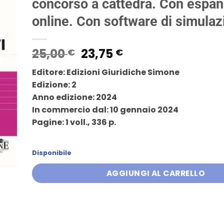
concorso a cattedra. Con espa
online. Con software di simulaz
Il
Il
25,00
23,75
€
€
prezzo
prezzo
Editore: Edizioni Giuridiche Simone
originale
attuale
Edizione: 2
era:
è:
Anno edizione: 2024
25,00 €.
23,75 €.
In commercio dal: 10 gennaio 2024
Pagine: 1 voll., 336 p.
Disponibile
AGGIUNGI AL CARRELLO