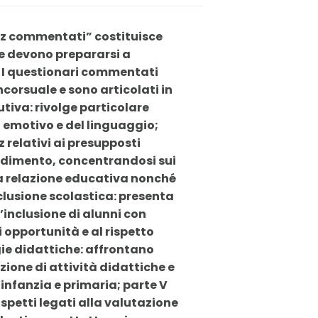
uiz commentati” costituisce
e devono prepararsi a
. I questionari commentati
orsuale e sono articolati in
lutiva: rivolge particolare
, emotivo e del linguaggio;
relativi ai presupposti
endimento, concentrandosi sui
lla relazione educativa nonché
nclusione scolastica: presenta
l’inclusione di alunni con
i opportunità e al rispetto
gie didattiche: affrontano
ione di attività didattiche e
’infanzia e primaria; parte V
aspetti legati alla valutazione