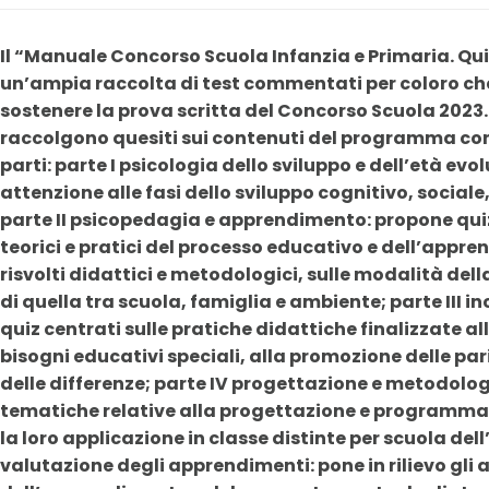
Il “Manuale Concorso Scuola Infanzia e Primaria. Q
un’ampia raccolta di test commentati per coloro ch
sostenere la prova scritta del Concorso Scuola 2023
raccolgono quesiti sui contenuti del programma conc
parti: parte I psicologia dello sviluppo e dell’età evo
attenzione alle fasi dello sviluppo cognitivo, sociale
parte II psicopedagia e apprendimento: propone quiz 
teorici e pratici del processo educativo e dell’appr
risvolti didattici e metodologici, sulle modalità de
di quella tra scuola, famiglia e ambiente; parte III i
quiz centrati sulle pratiche didattiche finalizzate al
bisogni educativi speciali, alla promozione delle par
delle differenze; parte IV progettazione e metodolo
tematiche relative alla progettazione e programmaz
la loro applicazione in classe distinte per scuola dell
valutazione degli apprendimenti: pone in rilievo gli 