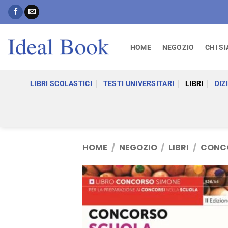
Salta
ai
contenuti
HOME
NEGOZIO
CHI S
LIBRI SCOLASTICI
TESTI UNIVERSITARI
LIBRI
DIZ
HOME
/
NEGOZIO
/
LIBRI
/
CONC