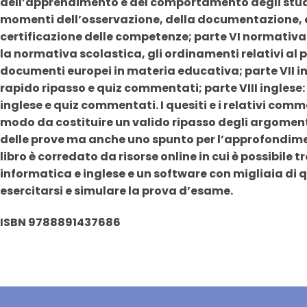
dell’apprendimento e del comportamento degli stud
momenti dell’osservazione, della documentazione, de
certificazione delle competenze; parte VI normativa 
la normativa scolastica, gli ordinamenti relativi al pr
documenti europei in materia educativa; parte VII i
rapido ripasso e quiz commentati; parte VIII ingles
inglese e quiz commentati. I quesiti e i relativi comm
modo da costituire un valido ripasso degli argome
delle prove ma anche uno spunto per l’approfondimen
libro è corredato da risorse online in cui è possibile t
informatica e inglese e un software con migliaia di 
esercitarsi e simulare la prova d’esame.
ISBN 9788891437686