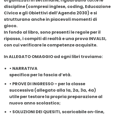
organizzati in settimane, riguardano
tutte le
discipline
(compresi
inglese, coding, Educazione
Civica
e gli
Obiettivi dell’Agenda 2030
) e si
strutturano anche in piacevoli momenti di
gioco.
In fondo al libro, sono presenti le
regole per il
ripasso
, i
compiti di realtà
e una
prova INVALSI
,
con cui verificare le competenze acquisite.
In ALLEGATO OMAGGIO ad ogni libri troviamo:
•
NARRATIVA
specifica per la fascia d’età.
•
PROVE DI INGRESSO – per la classe
successiva
(allegato alla 1a, 2a, 3a, 4a)
utile per testare la propria preparazione al
nuovo anno scolastico;
•
SOLUZIONI DEI QUESITI
, scaricabile on-line,