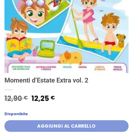
Momenti d’Estate Extra vol. 2
Il
Il
12,90
12,25
€
€
prezzo
prezzo
originale
attuale
Disponibile
era:
è:
12,90 €.
12,25 €.
AGGIUNGI AL CARRELLO