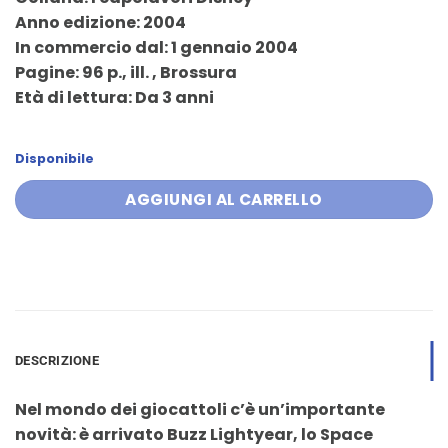
era:
è:
Anno edizione: 2004
9,90 €.
9,40 €.
In commercio dal: 1 gennaio 2004
Pagine: 96 p., ill. , Brossura
Età di lettura: Da 3 anni
Disponibile
AGGIUNGI AL CARRELLO
DESCRIZIONE
Nel mondo dei giocattoli c’è un’importante
novità: è arrivato Buzz Lightyear, lo Space