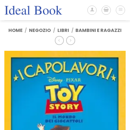
Salta
ai
contenuti
HOME
/
NEGOZIO
/
LIBRI
/
BAMBINI E RAGAZZI