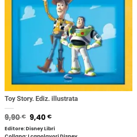
Toy Story. Ediz. illustrata
Il
Il
9,90
9,40
€
€
prezzo
prezzo
Editore: Disney Libri
originale
attuale
Collana: I capolavori Disney