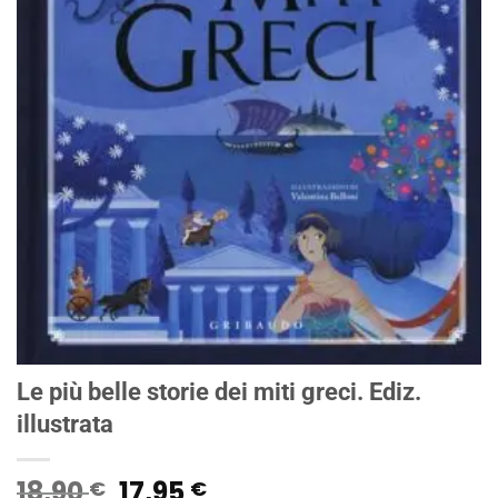
Le più belle storie dei miti greci. Ediz.
illustrata
Il
Il
18,90
17,95
€
€