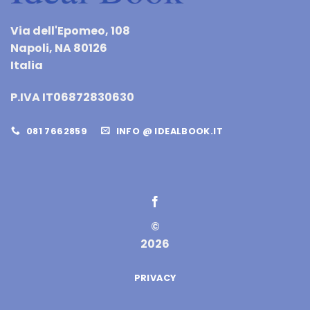
Via dell'Epomeo, 108
Napoli, NA 80126
Italia
P.IVA IT06872830630
081 7662859
INFO @ IDEALBOOK.IT
©
2026
PRIVACY