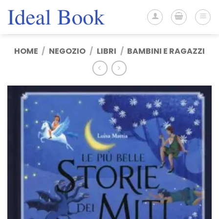
Salta
ai
contenuti
HOME
/
NEGOZIO
/
LIBRI
/
BAMBINI E RAGAZZI