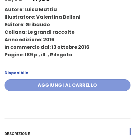
prezzo
prezzo
Autore: Luisa Mattia
originale
attuale
Illustratore: Valentina Belloni
era:
è:
Editore: Gribaudo
18,90 €.
17,95 €.
Collana: Le grandi raccolte
Anno edizione: 2016
In commercio dal: 13 ottobre 2016
Pagine: 189 p., ill. , Rilegato
Disponibile
AGGIUNGI AL CARRELLO
DESCRIZIONE