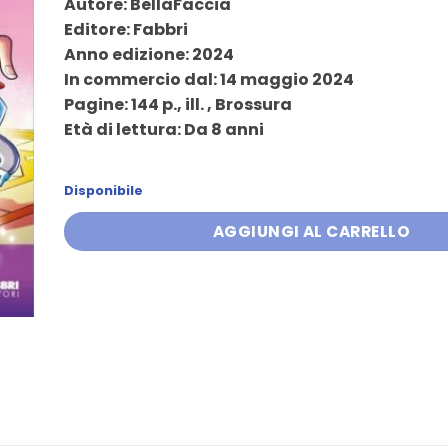
Autore: BellaFaccia
originale
attuale
Editore: Fabbri
era:
è:
Anno edizione: 2024
16,90 €.
16,05 €.
In commercio dal: 14 maggio 2024
Pagine: 144 p., ill. , Brossura
Età di lettura: Da 8 anni
Disponibile
AGGIUNGI AL CARRELLO