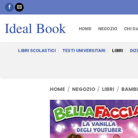
Salta
ai
contenuti
HOME
NEGOZIO
CHI S
LIBRI SCOLASTICI
TESTI UNIVERSITARI
LIBRI
DIZ
HOME
/
NEGOZIO
/
LIBRI
/
BAMBI