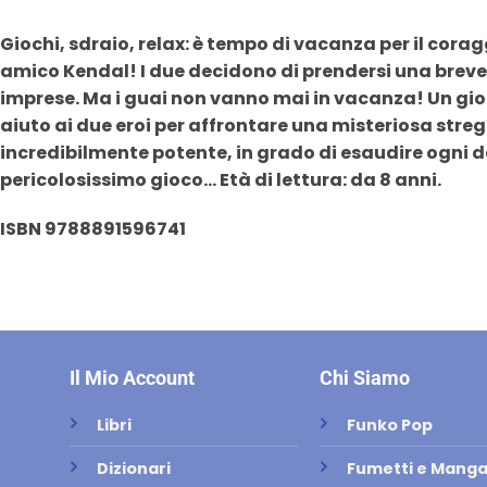
Giochi, sdraio, relax: è tempo di vacanza per il corag
amico Kendal! I due decidono di prendersi una brev
imprese. Ma i guai non vanno mai in vacanza! Un gior
aiuto ai due eroi per affrontare una misteriosa str
incredibilmente potente, in grado di esaudire ogni de
pericolosissimo gioco… Età di lettura: da 8 anni.
ISBN 9788891596741
Il Mio Account
Chi Siamo
Libri
Funko Pop
Dizionari
Fumetti e Mang