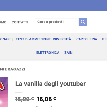
Cerca:
IAMO
CONTATTI
IONARI
TEST DI AMMISSIONE UNIVERSITÀ
CARTOLERIA
BE
ELETTRONICA
ZAINI
NI E RAGAZZI
La vanilla degli youtuber
Il
Il
16,90
16,05
€
€
prezzo
prezzo