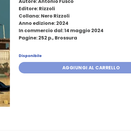
Autore: Antonio Fusco
originale
attuale
Editore: Rizzoli
era:
è:
Collana: Nero Rizzoli
17,00 €.
16,15 €.
Anno edizione: 2024
In commercio dal: 14 maggio 2024
Pagine: 252 p., Brossura
Disponibile
AGGIUNGI AL CARRELLO