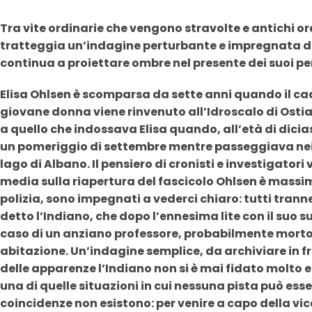
Tra vite ordinarie che vengono stravolte e antichi or
tratteggia un’indagine perturbante e impregnata de
continua a proiettare ombre nel presente dei suoi p
Elisa Ohlsen è scomparsa da sette anni quando il 
giovane donna viene rinvenuto all’Idroscalo di Ostia.
a quello che indossava Elisa quando, all’età di dicias
un pomeriggio di settembre mentre passeggiava nei 
lago di Albano. Il pensiero di cronisti e investigatori 
media sulla riapertura del fascicolo Ohlsen è massima 
polizia, sono impegnati a vederci chiaro: tutti trann
detto l’Indiano, che dopo l’ennesima lite con il suo s
caso di un anziano professore, probabilmente morto 
abitazione. Un’indagine semplice, da archiviare in 
delle apparenze l’Indiano non si è mai fidato molto 
una di quelle situazioni in cui nessuna pista può esser
coincidenze non esistono: per venire a capo della vic