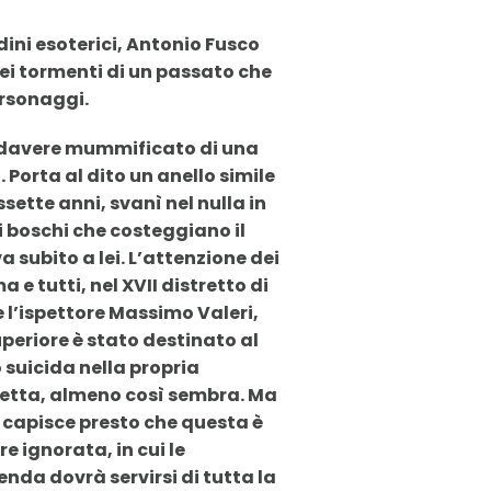
dini esoterici, Antonio Fusco
i tormenti di un passato che
ersonaggi.
cadavere mummificato di una
 Porta al dito un anello simile
sette anni, svanì nel nulla in
boschi che costeggiano il
va subito a lei. L’attenzione dei
e tutti, nel XVII distretto di
e l’ispettore Massimo Valeri,
uperiore è stato destinato al
suicida nella propria
fretta, almeno così sembra. Ma
e capisce presto che questa è
e ignorata, in cui le
enda dovrà servirsi di tutta la