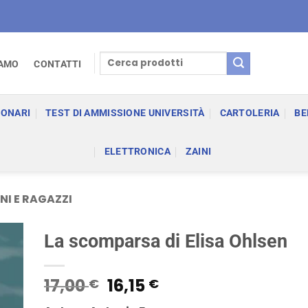
Cerca:
IAMO
CONTATTI
IONARI
TEST DI AMMISSIONE UNIVERSITÀ
CARTOLERIA
BE
ELETTRONICA
ZAINI
NI E RAGAZZI
La scomparsa di Elisa Ohlsen
Il
Il
17,00
16,15
€
€
prezzo
prezzo