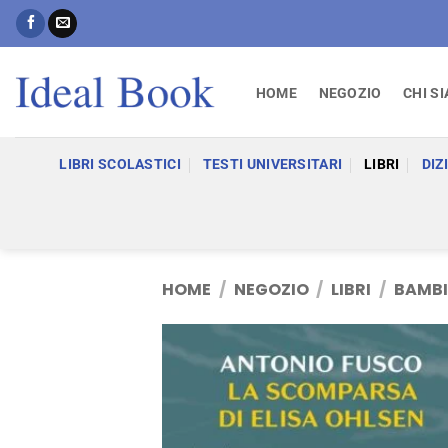
Salta
ai
contenuti
HOME
NEGOZIO
CHI S
LIBRI SCOLASTICI
TESTI UNIVERSITARI
LIBRI
DIZ
HOME
/
NEGOZIO
/
LIBRI
/
BAMBI