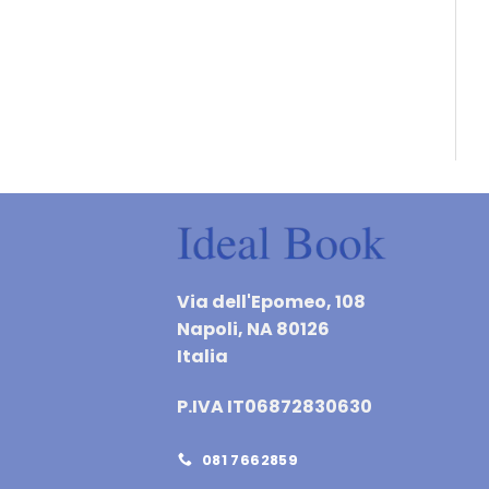
Via dell'Epomeo, 108
Napoli, NA 80126
Italia
P.IVA IT06872830630
081 7662859