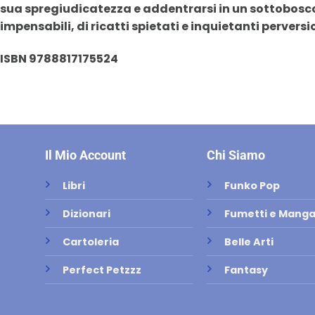
sua spregiudicatezza e addentrarsi in un sottobosco
impensabili, di ricatti spietati e inquietanti perversio
ISBN 9788817175524
Il Mio Account
Chi Siamo
Libri
Funko Pop
Dizionari
Fumetti e Mang
Cartoleria
Belle Arti
Perfect Petzzz
Fantasy