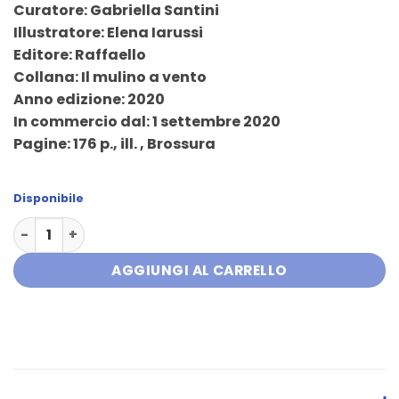
Curatore: Gabriella Santini
era:
è:
Illustratore: Elena Iarussi
8,50 €.
8,10 €.
Editore: Raffaello
Collana: Il mulino a vento
Anno edizione: 2020
In commercio dal: 1 settembre 2020
Pagine: 176 p., ill. , Brossura
Disponibile
La Divina commedia quantità
AGGIUNGI AL CARRELLO