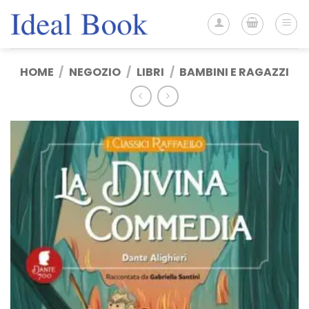
Salta
ai
contenuti
HOME
/
NEGOZIO
/
LIBRI
/
BAMBINI E RAGAZZI