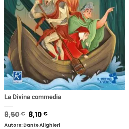
La Divina commedia
Il
Il
8,50
8,10
€
€
prezzo
prezzo
Autore: Dante Alighieri
originale
attuale