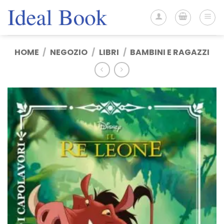
Salta
ai
contenuti
HOME
/
NEGOZIO
/
LIBRI
/
BAMBINI E RAGAZZI