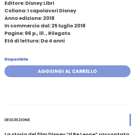
Editore: Disney Libri
era:
è:
Collana: I capolavori Disney
9,90 €.
9,40 €.
Anno edizione: 2018
In commercio dal: 25 luglio 2018
Pagine: 96 p., ill. , Rilegato
Età di lettura: Da 4 anni
Disponibile
AGGIUNGI AL CARRELLO
DESCRIZIONE
La storia del film Disney “Il Re Leone” raccontata