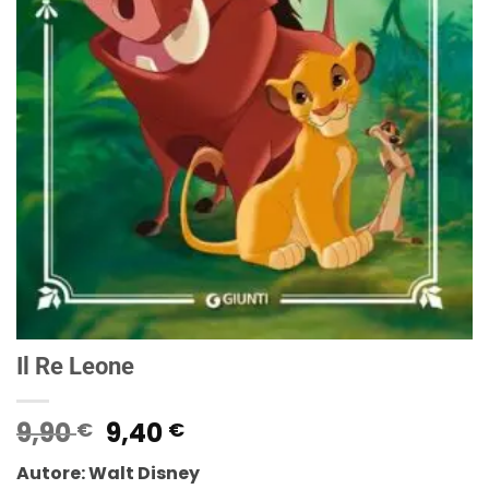
Il Re Leone
Il
Il
9,90
9,40
€
€
prezzo
prezzo
Autore: Walt Disney
originale
attuale