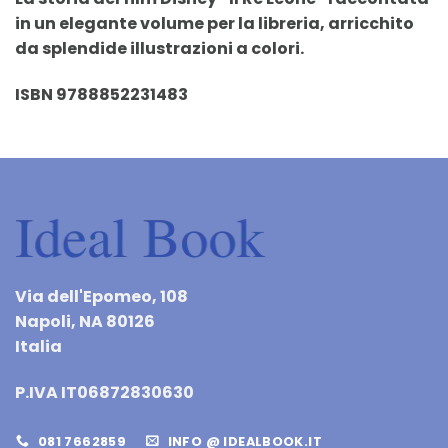
in un elegante volume per la libreria, arricchito
da splendide illustrazioni a colori.
ISBN 9788852231483
Via dell'Epomeo, 108
Napoli, NA 80126
Italia
P.IVA IT06872830630
081 7662859
INFO @ IDEALBOOK.IT