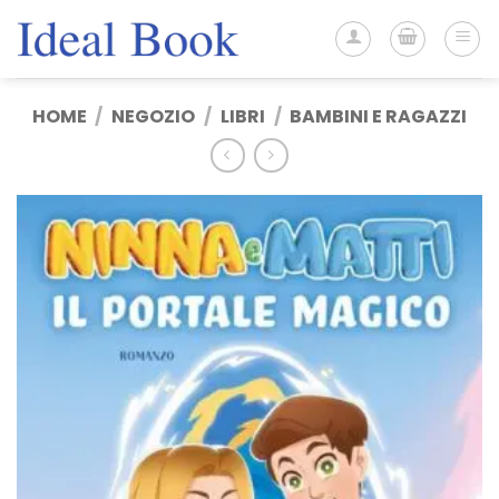
Salta
ai
contenuti
HOME
/
NEGOZIO
/
LIBRI
/
BAMBINI E RAGAZZI