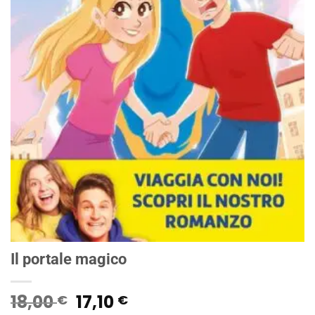
Il portale magico
Il
Il
18,00
17,10
€
€