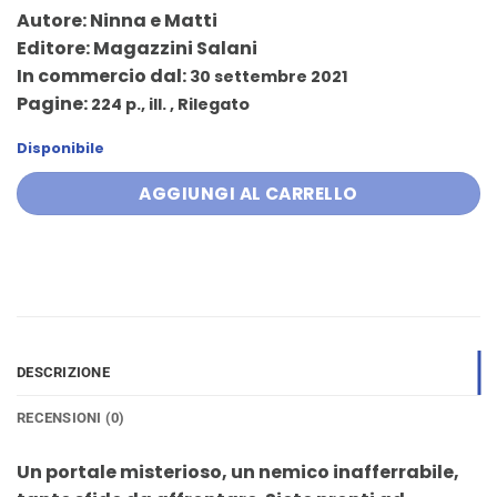
prezzo
prezzo
Autore:
Ninna e Matti
originale
attuale
Editore:
Magazzini Salani
era:
è:
In commercio dal:
30 settembre 2021
18,00 €.
17,10 €.
Pagine:
224 p., ill. , Rilegato
Disponibile
AGGIUNGI AL CARRELLO
DESCRIZIONE
RECENSIONI (0)
Un portale misterioso, un nemico inafferrabile,