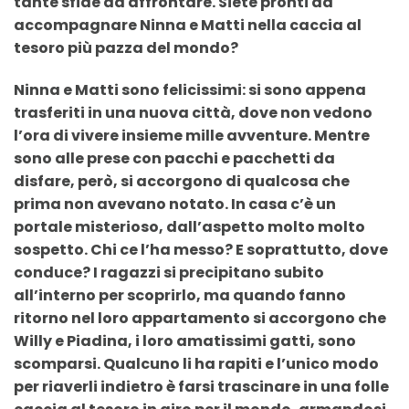
tante sfide da affrontare. Siete pronti ad
accompagnare Ninna e Matti nella caccia al
tesoro più pazza del mondo?
Ninna e Matti sono felicissimi: si sono appena
trasferiti in una nuova città, dove non vedono
l’ora di vivere insieme mille avventure. Mentre
sono alle prese con pacchi e pacchetti da
disfare, però, si accorgono di qualcosa che
prima non avevano notato. In casa c’è un
portale misterioso, dall’aspetto molto molto
sospetto. Chi ce l’ha messo? E soprattutto, dove
conduce? I ragazzi si precipitano subito
all’interno per scoprirlo, ma quando fanno
ritorno nel loro appartamento si accorgono che
Willy e Piadina, i loro amatissimi gatti, sono
scomparsi. Qualcuno li ha rapiti e l’unico modo
per riaverli indietro è farsi trascinare in una folle