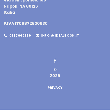
Via dell'Epomeo, 108
Napoli, NA 80126
Italia
P.IVA IT06872830630
081 7662859
INFO @ IDEALBOOK.IT
©
2026
PRIVACY