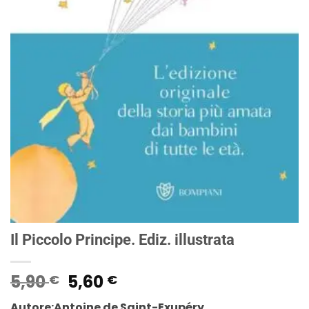
Il Piccolo Principe. Ediz. illustrata
Il
Il
5,90
5,60
€
€
prezzo
prezzo
Autore:Antoine de Saint-Exupéry