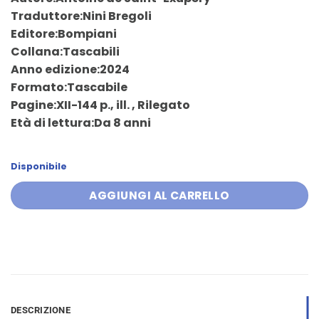
originale
attuale
Traduttore:Nini Bregoli
era:
è:
Editore:Bompiani
5,90 €.
5,60 €.
Collana:Tascabili
Anno edizione:2024
Formato:Tascabile
Pagine:XII-144 p., ill. , Rilegato
Età di lettura:Da 8 anni
Disponibile
AGGIUNGI AL CARRELLO
DESCRIZIONE