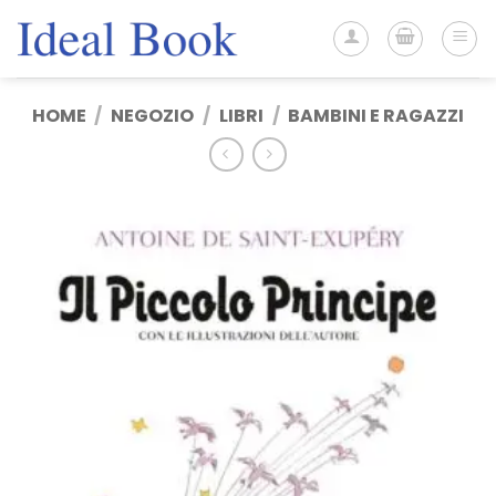
Salta
ai
contenuti
HOME
/
NEGOZIO
/
LIBRI
/
BAMBINI E RAGAZZI